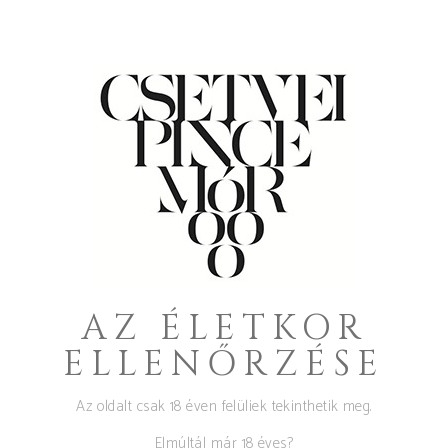
RAW/KA REGE 2024
Chardonnay
,
Csetvei
,
DRS
,
Mór
,
Olaszrizling
7.000
Ft
AZ ÉLETKOR
ELLENŐRZÉSE
Az oldalt csak 18 éven felüliek tekinthetik meg.
Elmúltál már 18 éves?