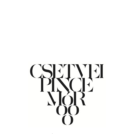
4. a vállalkozás nyilatkozata a fogyasztó
panaszával kapcsolatos álláspontjáról,
amennyiben a panasz azonnali kivizsgálása
lehetséges,
5. a jegyzőkönyvet felvevő személy és –
telefonon vagy egyéb elektronikus hírközlési
szolgáltatás felhasználásával közölt szóbeli
panasz kivételével – a fogyasztó aláírása,
6. a jegyzőkönyv felvételének helye, ideje,
7. telefonon vagy egyéb elektronikus hírközlési
szolgáltatás felhasználásával közölt szóbeli
panasz esetén a panasz egyedi
azonosítószáma.
A vállalkozás a panaszról felvett
jegyzőkönyvet és a válasz másolati példányát