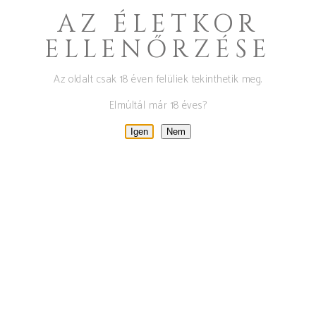
AZ ÉLETKOR
május 7, 2021
By
Tamas
0
Blog
ELLENŐRZÉSE
NK A CSETVEI PINCE
WEBÁ
Az oldalt csak 18 éven felüliek tekinthetik meg.
 16% KEDVEZMÉNYT BIZTO
Elmúltál már 18 éves?
Igen
Nem
l használni:
ezerjonap2021
rtályos ezerjó borunk is rende