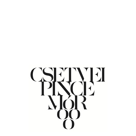
N AZ EZERJÓ NAP – 0