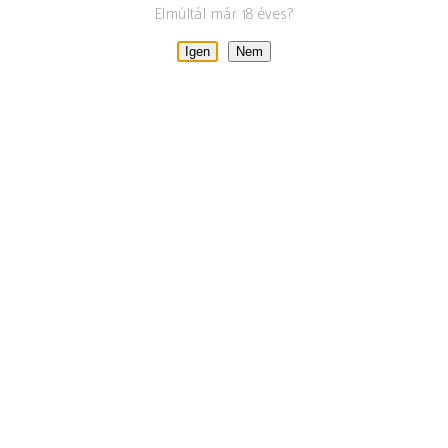
Elmúltál már 18 éves?
Igen
Nem
LIBAKALANDOK
A CSETVEI
PINCÉBEN –
MÁRTON
NAPI
BORVACSORA
október 12, 2021
By
Tamas
0
Blog
,
Hírek
szeretettel várunk Szent Márton ünnepén