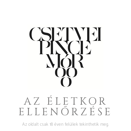
Közeledik a Karácsony, lepd meg
szeretteidet egy limitált Napholdcsillag
2020 magnum palackkal (1,5L,
sorszámozott, összesen 120 palack készült
belőle, viasszal lezárt).
READ MORE
AZ ÉLETKOR
ELLENŐRZÉSE
Az oldalt csak 18 éven felüliek tekinthetik meg.