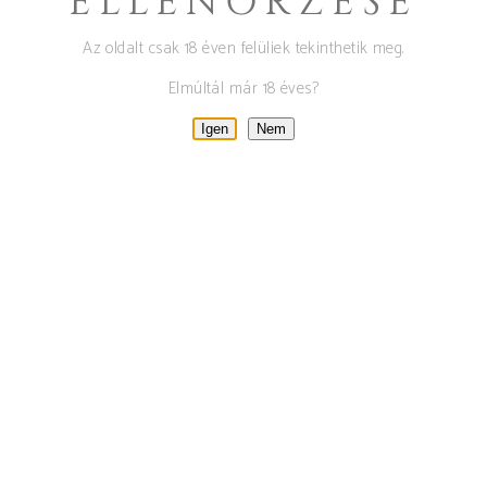
ELLENŐRZÉSE
Az oldalt csak 18 éven felüliek tekinthetik meg.
Elmúltál már 18 éves?
Igen
Nem
VINCE NAPI
PROGRAMOK
január 11, 2022
By
Tamas
0
Blog
,
Hírek