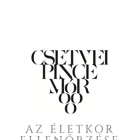
Blog
,
Hírek
Engedjétek meg, hogy bemutassam nektek
legújabb meglepetésünket!
“Régóta
tervezem, hogy megcsinálom ezt a
gyönyörű és különleges sajt "bonbon"
válogatást, amivel Valentin napján igazán
boldoggá teheted szerelmedet!
” - Piszke
Sajt, Bráyerné Bede Krisztina És hogy a
kellemes hangulat biztosan garantált
legyen, szerezz be egy gyertyát és
READ MORE
AZ ÉLETKOR