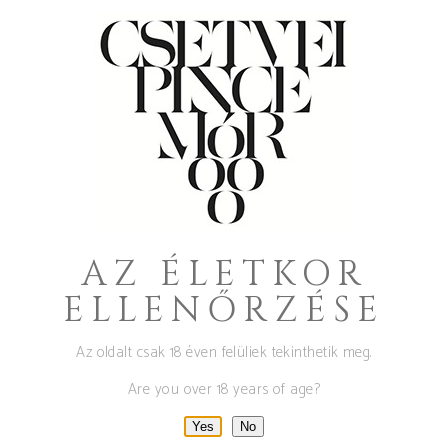
RAW/KA KŐ 2023
Csetvei
,
DRS
,
Olaszrizling
6.000
Ft
AZ ÉLETKOR
ELLENŐRZÉSE
Az oldalt csak 18 éven felüliek tekinthetik meg.
Are you over 18 years of age?
Yes
No
ADD TO BASKET