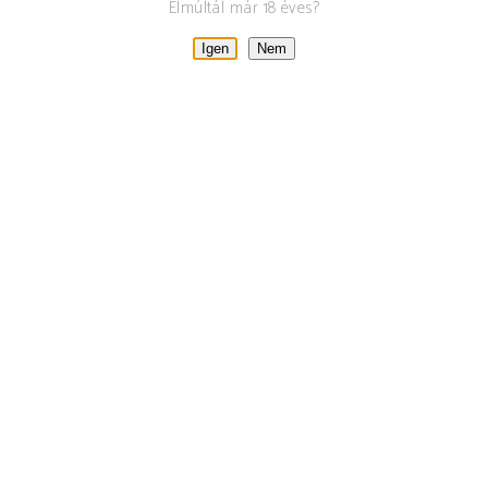
RELATED POSTS
Elmúltál már 18 éves?
Igen
Nem
JARDINETTE
GASZTROKLUB
március 26, 2023
By
Tamas