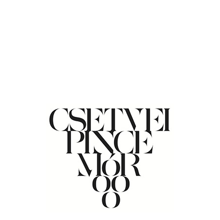
EZERJÓ
METSZÉS
február 19, 2021
By
Krisztina Csetvei
1
Blog
,
Hírek